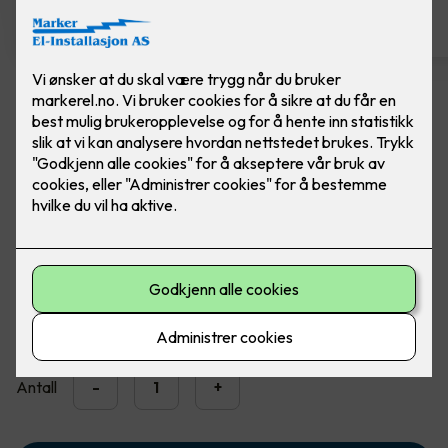
Dobbel stikkontakt ELKO
Ferdig montert ELKO RS1090 PT stikk m/j P PH
Dobbel jordet stikkontakt påvegg med barnevern. Farge:
Polarhvit
2,300
,-
Antall
-
+