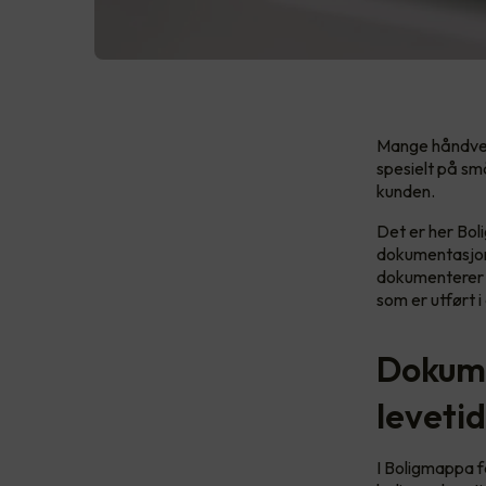
Mange håndverk
spesielt på små
kunden.
Det er her Bol
dokumentasjon 
dokumenterer i
som er utført i 
Dokume
levetid
I Boligmappa få