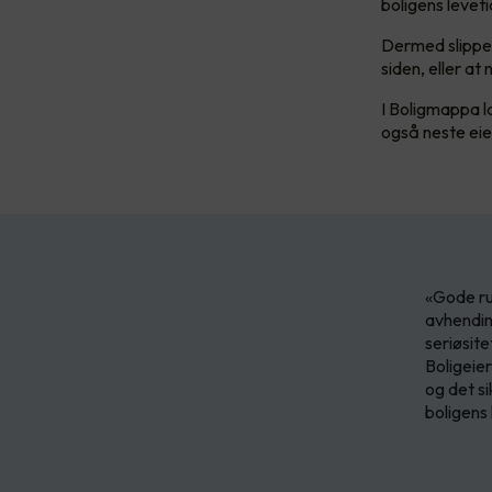
boligens levet
Dermed slipper
siden, eller at
I Boligmappa 
også neste eie
«Gode ru
avhendin
seriøsite
Boligeier
og det s
boligens 