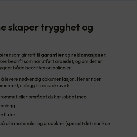
ne skaper trygghet og
pirer
som gir rett til
garantier
og
reklamasjoner
.
en bedrift som har utført arbeidet, og om det er
rygger både bedriften og boligeier.
il å levere nødvendig dokumentasjon. Her er noen
ntert, i tillegg til minstekravet:
le rommet eller området du har jobbet med
k anlegg
erflater
å alle materialer og produkter (spesielt det man kan