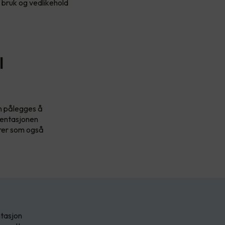
l bruk og vedlikehold
l
n pålegges å
mentasjonen
orer som også
ntasjon