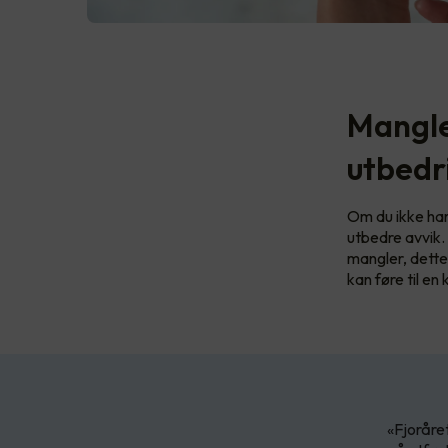
Mangle
utbedr
Om du ikke har
utbedre avvik.
mangler, dett
kan føre til en
«Fjoråre