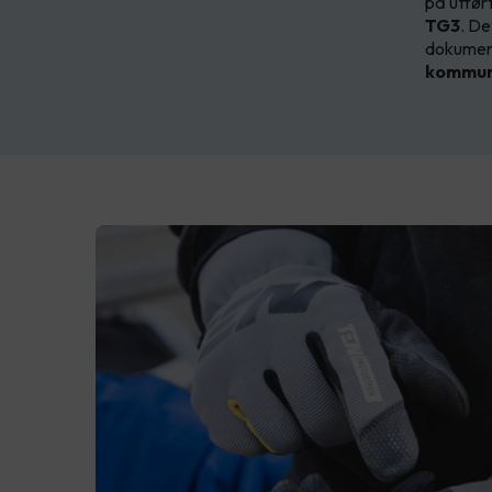
på utfør
TG3
. De
dokument
kommuni