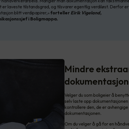
t håndverkerarbeid. Mangler man dokumentasjon kan takstmanne
t er laveste tilstandsgrad, og tilsvarer egentlig verdiløst. Derfor er
asjon blitt verdipapirer,»
forteller
Eirik Vigeland,
kasjonssjef i Boligmappa.
Mindre ekstraa
dokumentasjon
Velger du som boligeier å benyt
selv laste opp dokumentasjonen ti
kontrollere den, de er avhengige
dokumentasjonen.
Om du velger å gå for en håndv