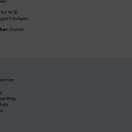
eier.
for to år
gjort i boligen.
ker.
Da kan
den nye
g.
 oppdrag,
 hele
r.