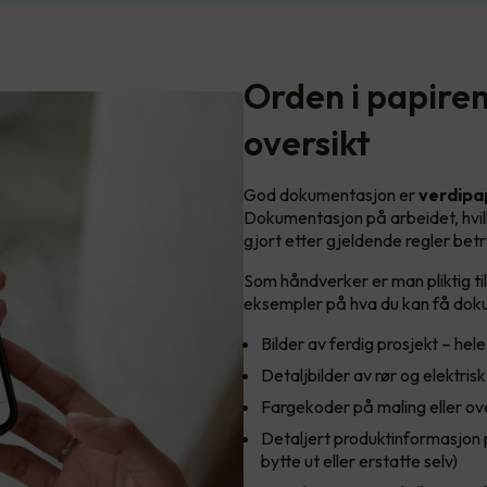
Orden i papire
oversikt
God dokumentasjon er
verdipa
Dokumentasjon på arbeidet, hvilk
gjort etter gjeldende regler bet
Som håndverker er man pliktig t
eksempler på hva du kan få dokume
Bilder av ferdig prosjekt – he
Detaljbilder av rør og elektris
Fargekoder på maling eller ov
Detaljert produktinformasjon p
bytte ut eller erstatte selv)