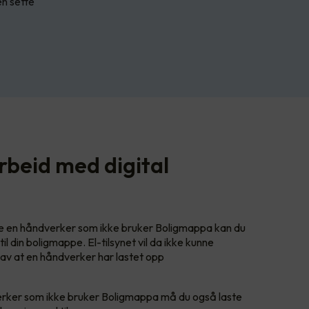
n sette
rbeid med digital
te en håndverker som ikke bruker Boligmappa kan du
l din boligmappe. El-tilsynet vil da ikke kunne
 av at en håndverker har lastet opp
erker som ikke bruker Boligmappa må du også laste