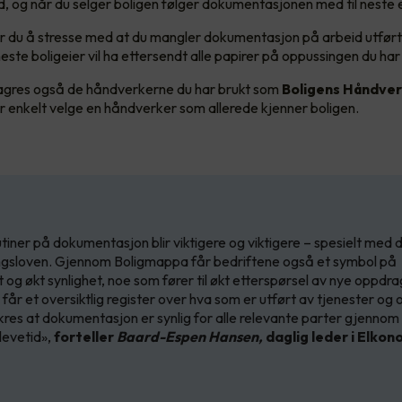
id, og når du selger boligen følger dokumentasjonen med til neste 
 du å stresse med at du mangler dokumentasjon på arbeid utført 
 neste boligeier vil ha ettersendt alle papirer på oppussingen du har 
lagres også de håndverkerne du har brukt som
Boligens Håndver
r enkelt velge en håndverker som allerede kjenner boligen.
tiner på dokumentasjon blir viktigere og viktigere – spesielt med 
gsloven. Gjennom Boligmappa får bedriftene også et symbol på
t og økt synlighet, noe som fører til økt etterspørsel av nye oppdra
 får et oversiktlig register over hva som er utført av tjenester og
ikres at dokumentasjon er synlig for alle relevante parter gjennom
levetid»,
forteller
Baard-Espen Hansen,
daglig leder i Elkono