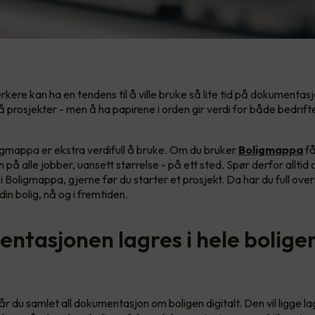
ere kan ha en tendens til å ville bruke så lite tid på dokumentas
 prosjekter - men å ha papirene i orden gir verdi for både bedrift
igmappa er ekstra verdifull å bruke. Om du bruker
Boligmappa
få
på alle jobber, uansett størrelse - på ett sted. Spør derfor alltid
 Boligmappa, gjerne før du starter et prosjekt. Da har du full over
din bolig, nå og i fremtiden.
ntasjonen lagres i hele bolige
r du samlet all dokumentasjon om boligen digitalt. Den vil ligge lag