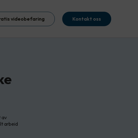
ratis videobefaring
Kontakt oss
ke
t av
lt arbeid