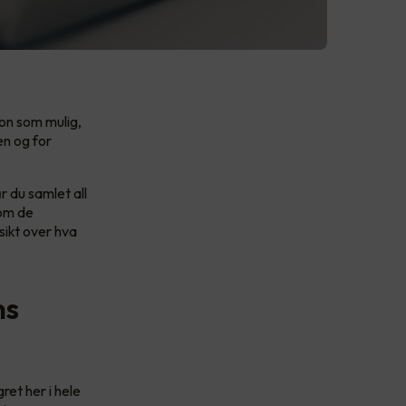
jon som mulig,
en og for
r du samlet all
 om de
sikt over hva
ns
ret her i hele