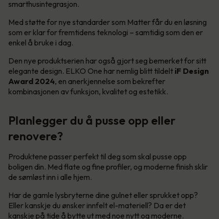
smarthusintegrasjon.
Med støtte for nye standarder som Matter får du en løsning
som er klar for fremtidens teknologi – samtidig som den er
enkel å bruke i dag.
Den nye produktserien har også gjort seg bemerket for sitt
elegante design. ELKO One har nemlig blitt tildelt
iF Design
Award 2024
, en anerkjennelse som bekrefter
kombinasjonen av funksjon, kvalitet og estetikk.
Planlegger du å pusse opp eller
renovere?
Produktene passer perfekt til deg som skal pusse opp
boligen din. Med flate og fine profiler, og moderne finish sklir
de sømløst inn i alle hjem.
Har de gamle lysbryterne dine gulnet eller sprukket opp?
Eller kanskje du ønsker innfelt el-materiell? Da er det
kanskje på tide å bytte ut med noe nytt og moderne.