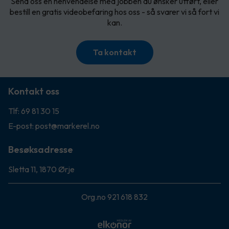
Send oss en henvendelse med jobben du ønsker utført, eller
bestill en gratis videobefaring hos oss - så svarer vi så fort vi
kan.
Ta kontakt
Kontakt oss
Tlf: 69 81 30 15
E-post: post@markerel.no
Besøksadresse
Sletta 11, 1870 Ørje
Org.no 921 618 832