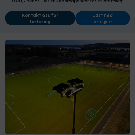
000,-
per år. Det er ikke småpenger for et idrettslag!
Kontakt oss for
Last ned
befaring
brosjyre