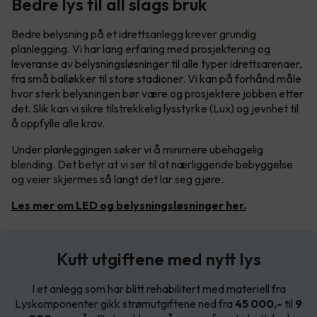
Bedre lys til all slags bruk
Bedre belysning på et idrettsanlegg krever grundig
planlegging. Vi har lang erfaring med prosjektering og
leveranse av belysningsløsninger til alle typer idrettsarenaer,
fra små balløkker til store stadioner. Vi kan på forhånd måle
hvor sterk belysningen bør være og prosjektere jobben etter
det. Slik kan vi sikre tilstrekkelig lysstyrke (Lux) og jevnhet til
å oppfylle alle krav.
Under planleggingen søker vi å minimere ubehagelig
blending. Det betyr at vi ser til at nærliggende bebyggelse
og veier skjermes så langt det lar seg gjøre.
Les mer om LED og belysningsløsninger her.
Kutt utgiftene med nytt lys
I et anlegg som har blitt rehabilitert med materiell fra
Lyskomponenter gikk strømutgiftene ned fra
45 000,-
til
9