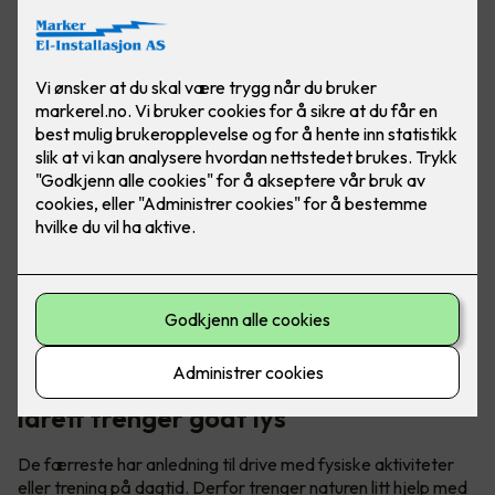
God folkehelse trenger idrett – og
idrett trenger godt lys
De færreste har anledning til drive med fysiske aktiviteter
eller trening på dagtid. Derfor trenger naturen litt hjelp med