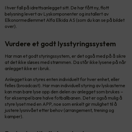
I hver fall på idrettsanlegget sitt. De har fått ny, flott
belysning levert av Lyskomponenter og installert av
Elkonormedlemmet Alfa Elkida AS (som du kan se på bildet
over).
Vurdere et godt lysstyringssystem
Har man et godt styringssystem, er det også med på å sikre
at det ikke sløses med strømmen. Da står ikke lysene på når
anlegget ikke er i bruk.
Anlegget kan styres enten individuelt for hver enhet, eller
felles (broadcast). Har man individuell styring av lyskasterne
kan man bare lyse opp den delen av anlegget som brukes –
for eksempel bare halve fotballbanen. Det er også mulig å
styre lyset med en APP, noe som enkelt gir mulighet til å
justere lysnivået etter behov (arrangement, trening og
kamper).