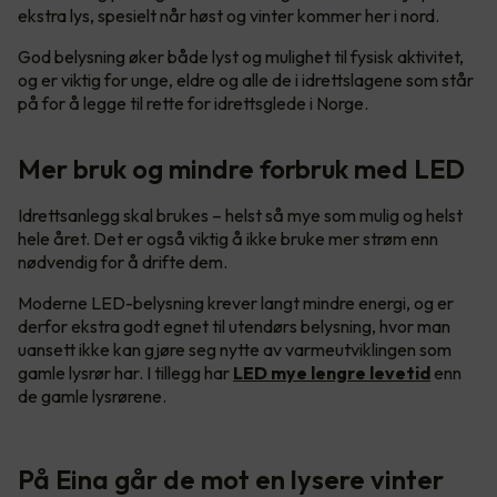
ekstra lys, spesielt når høst og vinter kommer her i nord.
God belysning øker både lyst og mulighet til fysisk aktivitet,
og er viktig for unge, eldre og alle de i idrettslagene som står
på for å legge til rette for idrettsglede i Norge.
Mer bruk og mindre forbruk med LED
Idrettsanlegg skal brukes – helst så mye som mulig og helst
hele året. Det er også viktig å ikke bruke mer strøm enn
nødvendig for å drifte dem.
Moderne LED-belysning krever langt mindre energi, og er
derfor ekstra godt egnet til utendørs belysning, hvor man
uansett ikke kan gjøre seg nytte av varmeutviklingen som
gamle lysrør har. I tillegg har
LED mye lengre levetid
enn
de gamle lysrørene.
På Eina går de mot en lysere vinter