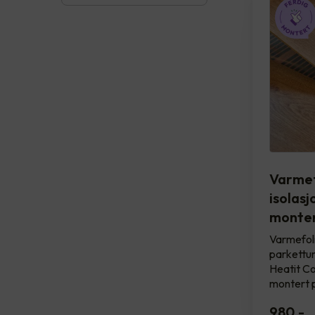
Varmef
isolasj
monter
Varmefol
parkettun
Heatit Con
montert 
980
,-