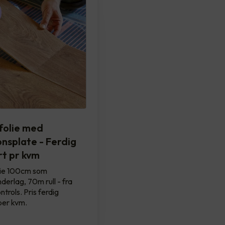
olie med
onsplate - Ferdig
t pr kvm
ie 100cm som
derlag, 70m rull - fra
trols. Pris ferdig
per kvm.