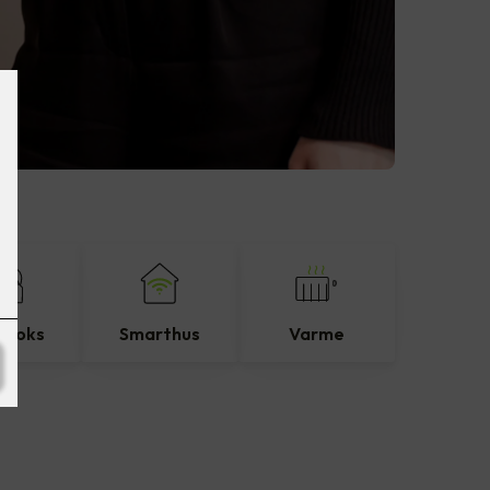
eboks
Smarthus
Varme