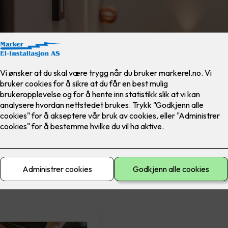
materiell
El-sikkerhet
Ferdig montert
Lad