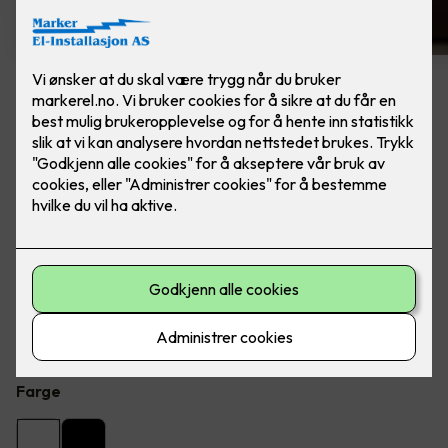
6 stk hvite LED downlights
rehab inkl. LED dimmer
Ferdig montert - Junistar ECO 2700 m/ LED
dimmer, fra SG Armaturen.
Flott LED downlight med 42 graders spredning og 30
graders vipp i to retninger til innendørs bruke, inkl. LED
dimmer.
Farge