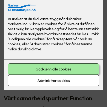
Bilde: Function
Høsten 2022 åpnet Regjeringen for at norske bedrifter
kunne
søke om støtte på opptil 50 % av utgiftene
ved å
spare energi. De som fikk innvilget søknaden har to år på å
gjennomføre tiltakene, og med smarte løsninger blir dette en
enkel sak.
Vårt samarbeidspartner Function