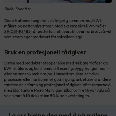
Bilde: Function
Disse trafoene fungerer selvfølgelig sammen med kWt-
målere og nettanalysatorer. Med eksempelvis
kWt-måler
SE-C31-RS485
får bedriften full oversikt over forbruk, så vel
som strøm egenprodusert fra solcelleanlegg.
Bruk en profesjonell rådgiver
Listen med produkter stopper ikke med delbare trafoer og
kWh-målere, og kan hende ditt næringsbygg trenger mer –
eller en annen kombinasjon. Uansett om dere er tidlig i
prosessen eller har kommet godt i gang, anbefaler vi at dere
tar med en erfaren og profesjonell rådgiver. Vårt samarbeid
med blant andre Micro Matic gjør Elkonor til et trygt valg på
veien mot å få dekket inn 50 % av investeringen.
La oss hjelpe deg med å nå målene