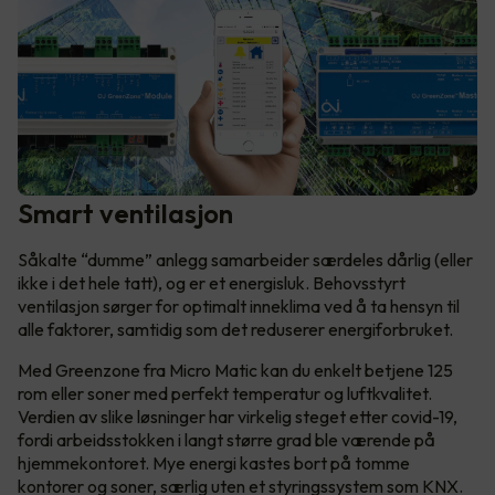
Smart ventilasjon
Såkalte “dumme” anlegg samarbeider særdeles dårlig (eller
ikke i det hele tatt), og er et energisluk. Behovsstyrt
ventilasjon sørger for optimalt inneklima ved å ta hensyn til
alle faktorer, samtidig som det reduserer energiforbruket.
Med Greenzone fra Micro Matic kan du enkelt betjene 125
rom eller soner med perfekt temperatur og luftkvalitet.
Verdien av slike løsninger har virkelig steget etter covid-19,
fordi arbeidsstokken i langt større grad ble værende på
hjemmekontoret. Mye energi kastes bort på tomme
kontorer og soner, særlig uten et styringssystem som KNX.