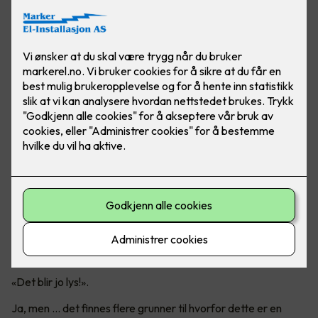
Er det virkelig en god idé?
Mange tenker nok at det er like greit å bare ta ut det gamle
lysstoffrøret og sette inn et LED-rør.
«Det blir jo lys!».
Ja, men ... det finnes flere grunner til hvorfor dette er en