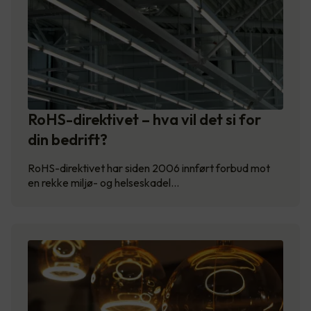
RoHS-direktivet – hva vil det si for
din bedrift?
RoHS-direktivet har siden 2006 innført forbud mot
en rekke miljø- og helseskadel…