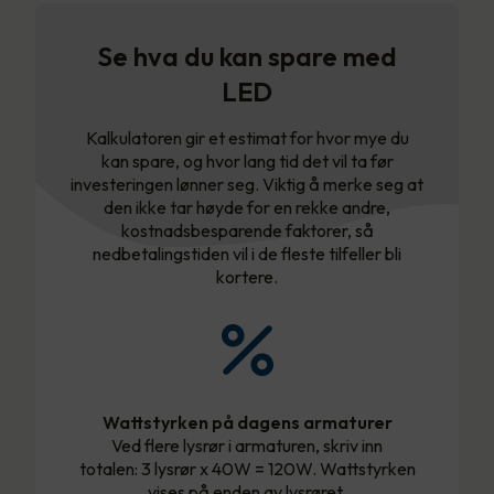
Se hva du kan spare med
LED
Kalkulatoren gir et estimat for hvor mye du
kan spare, og hvor lang tid det vil ta før
investeringen lønner seg. Viktig å merke seg at
den ikke tar høyde for en rekke andre,
kostnadsbesparende faktorer, så
nedbetalingstiden vil i de fleste tilfeller bli
kortere.
Wattstyrken på dagens armaturer
Ved flere lysrør i armaturen, skriv inn
totalen: 3 lysrør x 40W = 120W. Wattstyrken
vises på enden av lysrøret.