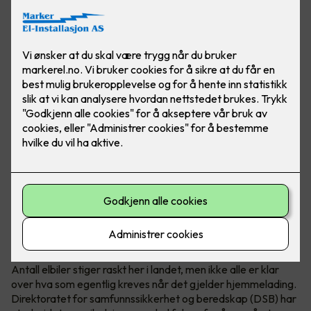
Hva krever en hjemmelader?
Antall elbiler stiger raskt her i landet, men ikke alle er klar
over hva som egentlig kreves når det gjelder hjemmelading.
Direktoratet for samfunnssikkerhet og beredskap (DSB) har