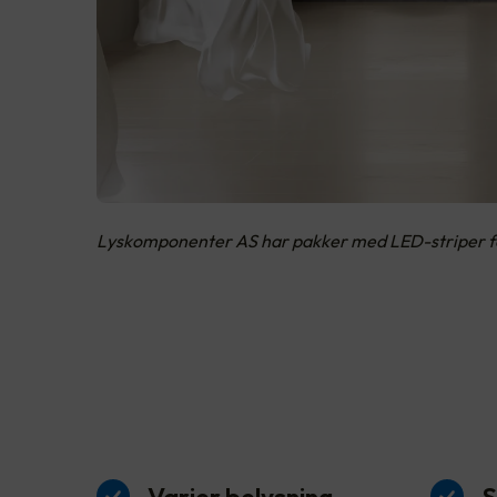
Lyskomponenter AS har pakker med LED-striper for 
Varier belysning
S