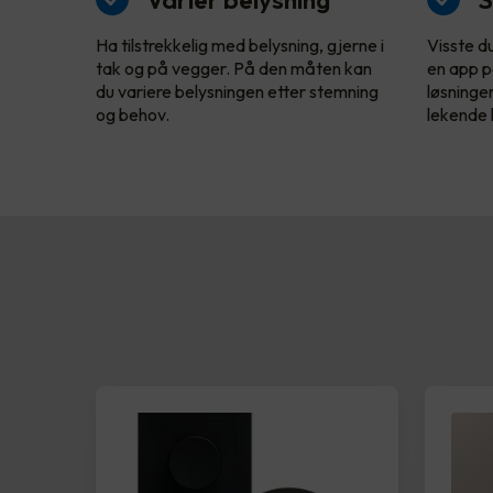
Ha tilstrekkelig med belysning, gjerne i
Visste d
tak og på vegger. På den måten kan
en app p
du variere belysningen etter stemning
løsninge
og behov.
lekende l