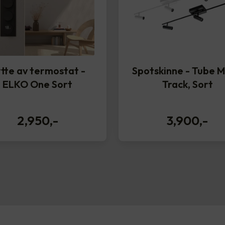
tte av termostat -
Spotskinne - Tube M
ELKO One Sort
Track, Sort
2,950
,-
3,900
,-