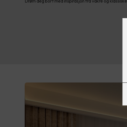
Drøm deg bort med inspirasjon fra vakre og klassisk