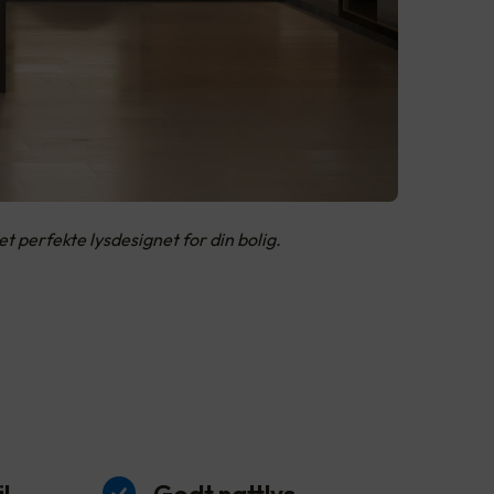
 perfekte lysdesignet for din bolig.
l
Godt nattlys