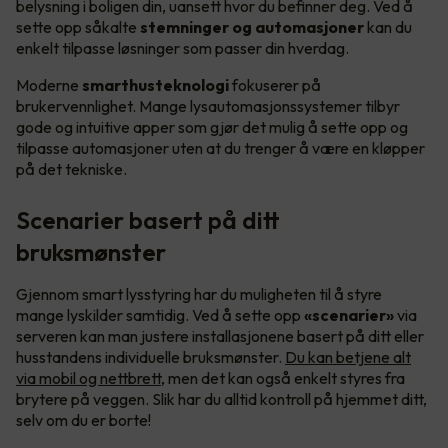
belysning i boligen din, uansett hvor du befinner deg. Ved å
sette opp såkalte
stemninger og automasjoner
kan du
enkelt tilpasse løsninger som passer din hverdag.
Moderne
smarthusteknologi
fokuserer på
brukervennlighet. Mange lysautomasjonssystemer tilbyr
gode og intuitive apper som gjør det mulig å sette opp og
tilpasse automasjoner uten at du trenger å være en kløpper
på det tekniske.
Scenarier basert på ditt
bruksmønster
Gjennom smart lysstyring har du muligheten til å styre
mange lyskilder samtidig. Ved å sette opp
«scenarier»
via
serveren kan man justere installasjonene basert på ditt eller
husstandens individuelle bruksmønster.
Du kan betjene alt
via mobil og nettbrett
, men det kan også enkelt styres fra
brytere på veggen. Slik har du alltid kontroll på hjemmet ditt,
selv om du er borte!