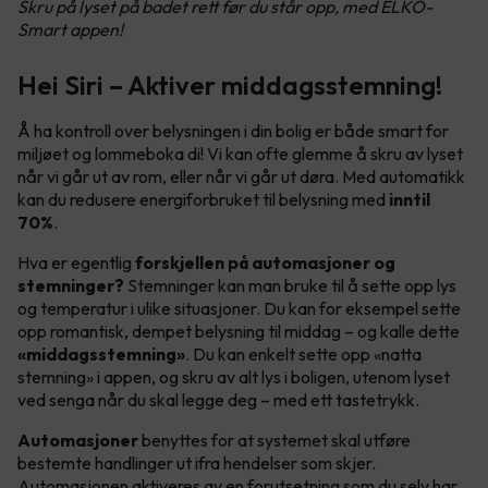
Skru på lyset på badet rett før du står opp, med ELKO-
Smart appen!
Hei Siri – Aktiver middagsstemning!
Å ha kontroll over belysningen i din bolig er både smart for
miljøet og lommeboka di! Vi kan ofte glemme å skru av lyset
når vi går ut av rom, eller når vi går ut døra. Med automatikk
kan du redusere energiforbruket til belysning med
inntil
70%
.
Hva er egentlig
forskjellen på automasjoner og
stemninger?
Stemninger kan man bruke til å sette opp lys
og temperatur i ulike situasjoner. Du kan for eksempel sette
opp romantisk, dempet belysning til middag – og kalle dette
«middagsstemning»
. Du kan enkelt sette opp «natta
stemning» i appen, og skru av alt lys i boligen, utenom lyset
ved senga når du skal legge deg – med ett tastetrykk.
Automasjoner
benyttes for at systemet skal utføre
bestemte handlinger ut ifra hendelser som skjer.
Automasjonen aktiveres av en forutsetning som du selv har