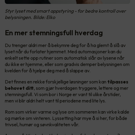
Styr lyset med smart appstyring - for bedre kontroll over
belysningen. Bilde: Elko
En mer stemningsfull hverdag
Du trenger aldri mer å bekymre deg for å ha glemt å slå av
lyset når du forlater hjemmet. Med automasjoner kan du
enkelt sette opp rutiner som automatisk slår av lysene når
du ikke er hjemme, eller som gradvis demper belysningen om
kvelden for å hjelpe deg med å slappe av.
Det finnes en rekke forskjellige løsninger som kan
tilpasses
behovet ditt
, som gjør hverdagen tryggere, lettere og mer
stemningsfull. Vi som bor i Norge er vant til ulike årstider,
men vi blir aldri helt vant til periodene med lite lys.
Rom som virker varme og lyse om sommeren kan virke kalde
og mørke om vinteren. Lyssetting har mye å si her, for både
trivsel, humør og søvnkvaliteten vår.