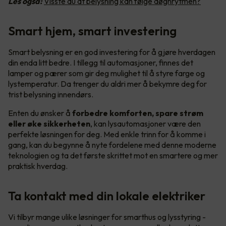
Les også:
Visste du at belysning kan følge døgnrytmen?
Smart hjem, smart investering
Smart belysning er en god investering for å gjøre hverdagen
din enda litt bedre. I tillegg til automasjoner, finnes det
lamper og pærer som gir deg mulighet til å styre farge og
lystemperatur. Da trenger du aldri mer å bekymre deg for
trist belysning innendørs.
Enten du ønsker å
forbedre komforten, spare strøm
eller øke sikkerheten
, kan lysautomasjoner være den
perfekte løsningen for deg. Med enkle trinn for å komme i
gang, kan du begynne å nyte fordelene med denne moderne
teknologien og ta det første skrittet mot en smartere og mer
praktisk hverdag.
Ta kontakt med din lokale elektriker
Vi tilbyr mange ulike løsninger for smarthus og lysstyring -