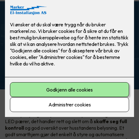
ELKO Smart
Automatisk lys ved bevegelse. Helt
automagisk!
Hva er egentlig smart lysstyring?
Smart lysstyring er mye mer enn å bytte til energieffektive
LED pærer, det handler rett og slett om å
skaffe seg full
kontroll
og god oversikt over husstandens belysning. Et
godt smarthjem gjør det enkelt å styre og automatisere