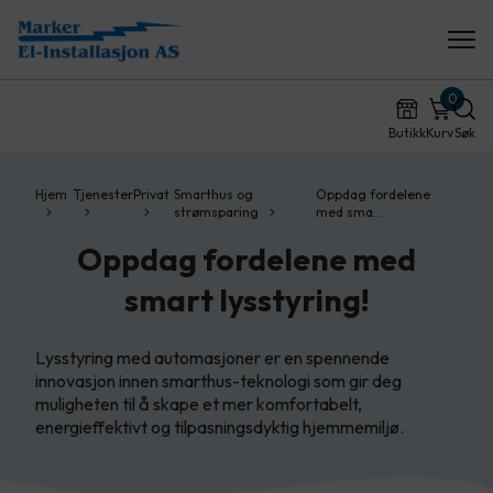
0
Butikk
Kurv
Søk
Hjem
Tjenester
Privat
Smarthus og
Oppdag fordelene
strømsparing
med sma…
Oppdag fordelene med
smart lysstyring!
Lysstyring med automasjoner er en spennende
innovasjon innen smarthus-teknologi som gir deg
muligheten til å skape et mer komfortabelt,
energieffektivt og tilpasningsdyktig hjemmemiljø.