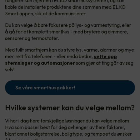
fungerer som hjernen i ELKO smarthussystemet, og kan
koble de installerte produktene dine sammen med ELKO
Smart appen, slik at de kommuniserer.
Du kan velge å bare fokusere på lys- og varmestyring, eller
å gå for et komplett smarthus - med brytere og dimmere,
sensorer og termostater.
Med fullt smarthjem kan du styre lys, varme, alarmer og mye
mer, rett fra telefonen - eller enda bedre,
sette opp
stemninger og automasjoner
som gjør at ting går av seg
selv!
Se våre smarthuspakker!
Hvilke systemer kan du velge mellom?
Vi har i dag flere forskjellige løsninger du kan velge mellom.
Hva som passer best for deg avhenger av flere faktorer,
blant annet boligstørrelse, boligtype, og tempoet du ønsker