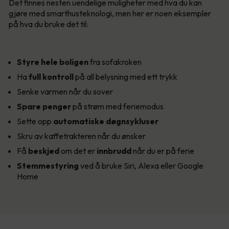
Det finnes nesten uendelige muligheter med hva du kan
gjøre med smarthusteknologi, men her er noen eksempler
på hva du bruke det til:
Styre hele boligen
fra sofakroken
Ha
full kontroll
på all belysning med ett trykk
Senke varmen når du sover
Spare penger
på strøm med feriemodus
Sette opp
automatiske døgnsykluser
Skru av kaffetrakteren når du ønsker
Få
beskjed
om det er
innbrudd
når du er på ferie
Stemmestyring
ved å bruke Siri, Alexa eller Google
Home