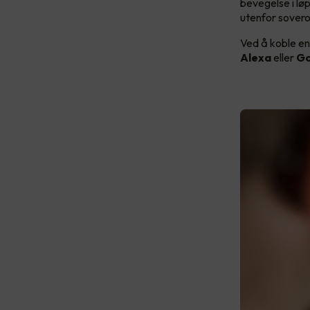
bevegelse i løp
utenfor sove
Ved å koble en
Alexa
eller
Go