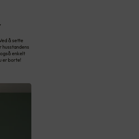
r
 Ved å sette
er husstandens
 også enkelt
u er borte!