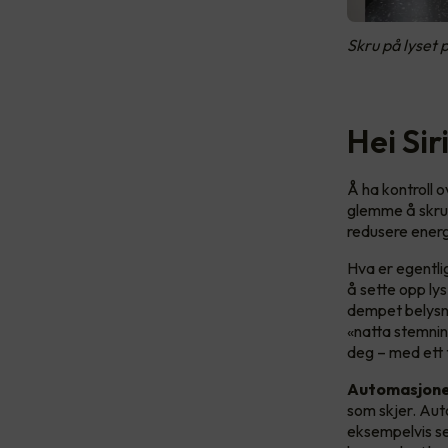
Skru på lyset
Hei Si
Å ha kontroll o
glemme å skru a
redusere energ
Hva er egentli
å sette opp ly
dempet belysni
«natta stemning
deg – med ett 
Automasjon
som skjer. Aut
eksempelvis s