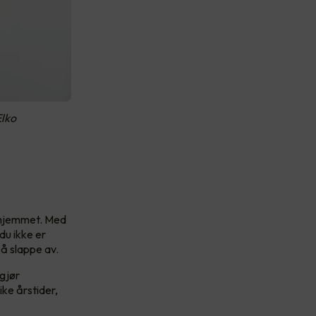
Elko
r hjemmet. Med
du ikke er
å slappe av.
 gjør
ike årstider,