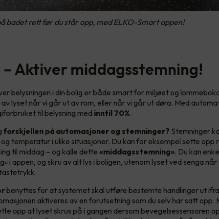
 på badet rett før du står opp, med ELKO-Smart appen!
ri – Aktiver middagsstemning!
ver belysningen i din bolig er både smart for miljøet og lommeboka 
v lyset når vi går ut av rom, eller når vi går ut døra. Med automa
iforbruket til belysning med
inntil 70%
.
g
forskjellen på automasjoner og stemninger?
Stemninger kan
s og temperatur i ulike situasjoner. Du kan for eksempel sette opp 
ng til middag – og kalle dette
«middagsstemning»
. Du kan enke
» i appen, og skru av alt lys i boligen, utenom lyset ved senga når
tastetrykk.
er
benyttes for at systemet skal utføre bestemte handlinger ut ifr
omasjonen aktiveres av en forutsetning som du selv har satt opp.
ette opp at lyset skrus på i gangen dersom bevegelsessensoren 