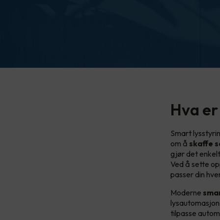
Hva er
Smart lysstyrin
om å
skaffe s
gjør det enkelt
Ved å sette o
passer din hve
Moderne
smar
lysautomasjons
tilpasse autom