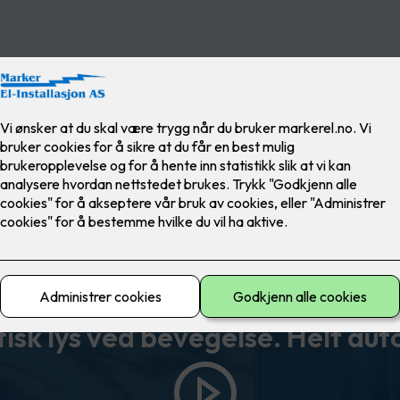
ELKO Smart
sk lys ved bevegelse. Helt au