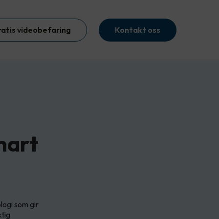
ratis videobefaring
Kontakt oss
mart
ogi som gir
ktig