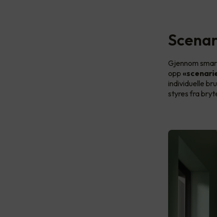
Scenar
Gjennom smart 
opp
«scenari
individuelle b
styres fra bryt