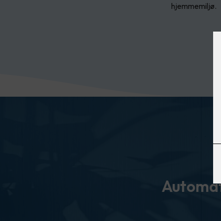
hjemmemiljø.
Automati