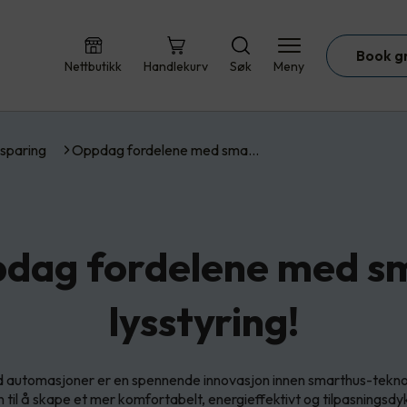
Book g
Nettbutikk
Handlekurv
Søk
Meny
sparing
Oppdag fordelene med sma…
dag fordelene med s
lysstyring!
d automasjoner er en spennende innovasjon innen smarthus-teknol
 til å skape et mer komfortabelt, energieffektivt og tilpasningsdy