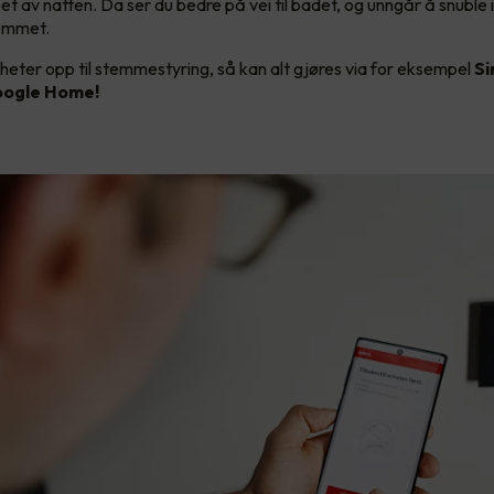
et av natten. Da ser du bedre på vei til badet, og unngår å snuble 
rommet.
heter opp til stemmestyring, så kan alt gjøres via for eksempel
Si
ogle Home!