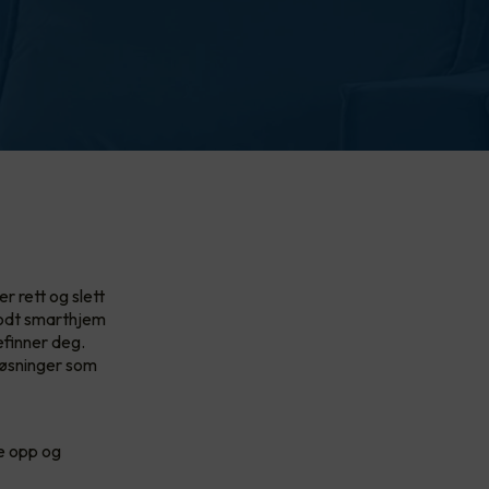
r rett og slett
godt smarthjem
efinner deg.
løsninger som
te opp og