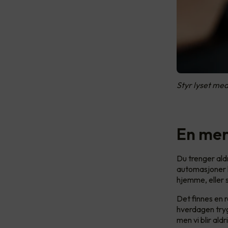
Styr lyset med
En mer
Du trenger ald
automasjoner k
hjemme, eller 
Det finnes en 
hverdagen trygg
men vi blir aldr