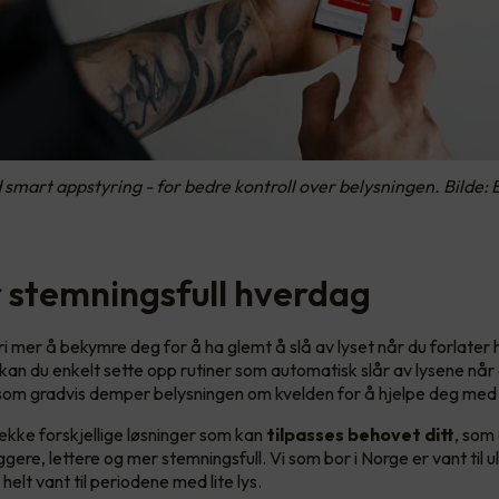
 smart appstyring - for bedre kontroll over belysningen. Bilde: 
 stemningsfull hverdag
ri mer å bekymre deg for å ha glemt å slå av lyset når du forlate
an du enkelt sette opp rutiner som automatisk slår av lysene når 
som gradvis demper belysningen om kvelden for å hjelpe deg med 
rekke forskjellige løsninger som kan
tilpasses behovet ditt
, som
ere, lettere og mer stemningsfull. Vi som bor i Norge er vant til ul
i helt vant til periodene med lite lys.