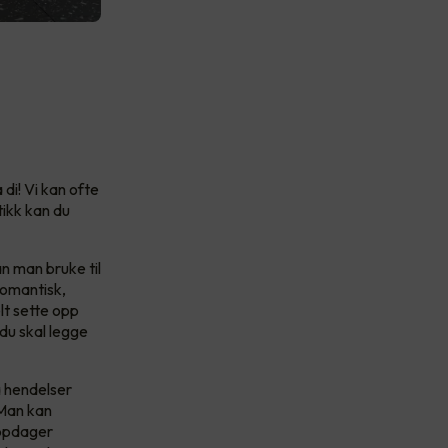
di! Vi kan ofte
tikk kan du
 man bruke til
romantisk,
lt sette opp
 du skal legge
a hendelser
 Man kan
oppdager