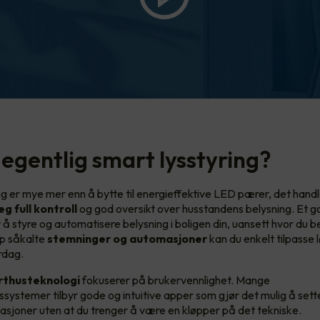
 egentlig smart lysstyring?
g er mye mer enn å bytte til energieffektive LED pærer, det handle
eg full kontroll
og god oversikt over husstandens belysning. Et 
 å styre og automatisere belysning i boligen din, uansett hvor du b
pp såkalte
stemninger og automasjoner
kan du enkelt tilpasse 
rdag.
thusteknologi
fokuserer på brukervennlighet. Mange
systemer tilbyr gode og intuitive apper som gjør det mulig å set
asjoner uten at du trenger å være en kløpper på det tekniske.