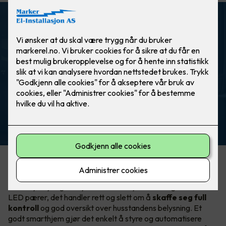
ELKO Smart
Automatisk lys ved bevegelse. Helt
automagisk!
Hva er egentlig smart lysstyring?
Smart lysstyring er mye mer enn å bytte til energieffektive
LED pærer, det handler rett og slett om å
skaffe seg full
kontroll
og god oversikt over husstandens belysning. Et
godt smarthjem gjør det enkelt å styre og automatisere