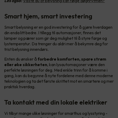
Les også:
Visste du at belysning kan følge døgnrytmen?
Smart hjem, smart investering
Smart belysning er en god investering for å gjøre hverdagen
din enda litt bedre. I tillegg til automasjoner, finnes det
lamper og pærer som gir deg mulighet til å styre farge og
lystemperatur. Da trenger du aldri mer å bekymre deg for
trist belysning innendørs.
Enten du ønsker å
forbedre komforten, spare strøm
eller øke sikkerheten
, kan lysautomasjoner være den
perfekte løsningen for deg. Med enkle trinn for å komme i
gang, kan du begynne å nyte fordelene med denne moderne
teknologien og ta det første skrittet mot en smartere og mer
praktisk hverdag.
Ta kontakt med din lokale elektriker
Vi tilbyr mange ulike løsninger for smarthus og lysstyring -