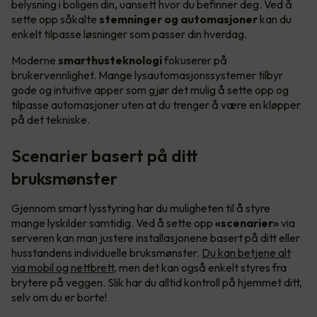
belysning i boligen din, uansett hvor du befinner deg. Ved å
sette opp såkalte
stemninger og automasjoner
kan du
enkelt tilpasse løsninger som passer din hverdag.
Moderne
smarthusteknologi
fokuserer på
brukervennlighet. Mange lysautomasjonssystemer tilbyr
gode og intuitive apper som gjør det mulig å sette opp og
tilpasse automasjoner uten at du trenger å være en kløpper
på det tekniske.
Scenarier basert på ditt
bruksmønster
Gjennom smart lysstyring har du muligheten til å styre
mange lyskilder samtidig. Ved å sette opp
«scenarier»
via
serveren kan man justere installasjonene basert på ditt eller
husstandens individuelle bruksmønster.
Du kan betjene alt
via mobil og nettbrett
, men det kan også enkelt styres fra
brytere på veggen. Slik har du alltid kontroll på hjemmet ditt,
selv om du er borte!