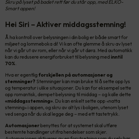
Skru på lyset på badet rett før du står opp, med ELKO-
Smart appen!
Hei Siri – Aktiver middagsstemning!
Å ha kontroll over belysningen i din bolig er både smart for
miljøet og lommeboka di! Vi kan ofte glemme å skru av lyset
når vi går ut av rom, eller når vi går ut døra. Med automatikk
kan du redusere energiforbruket til belysning med
inntil
70%
.
Hva er egentlig
forskjellen på automasjoner og
stemninger?
Stemninger kan man bruke til å sette opp lys
og temperatur i ulike situasjoner. Du kan for eksempel sette
opp romantisk, dempet belysning til middag – og kalle dette
«middagsstemning»
. Du kan enkelt sette opp «natta
stemning» i appen, og skru av alt lys i boligen, utenom lyset
ved senga når du skal legge deg – med ett tastetrykk.
Automasjoner
benyttes for at systemet skal utføre
bestemte handlinger ut ifra hendelser som skjer.
Automasjonen aktiveres av en forutsetning som du selv har