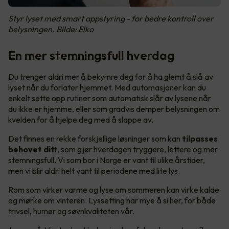
Styr lyset med smart appstyring - for bedre kontroll over
belysningen. Bilde: Elko
En mer stemningsfull hverdag
Du trenger aldri mer å bekymre deg for å ha glemt å slå av
lyset når du forlater hjemmet. Med automasjoner kan du
enkelt sette opp rutiner som automatisk slår av lysene når
du ikke er hjemme, eller som gradvis demper belysningen om
kvelden for å hjelpe deg med å slappe av.
Det finnes en rekke forskjellige løsninger som kan
tilpasses
behovet ditt
, som gjør hverdagen tryggere, lettere og mer
stemningsfull. Vi som bor i Norge er vant til ulike årstider,
men vi blir aldri helt vant til periodene med lite lys.
Rom som virker varme og lyse om sommeren kan virke kalde
og mørke om vinteren. Lyssetting har mye å si her, for både
trivsel, humør og søvnkvaliteten vår.