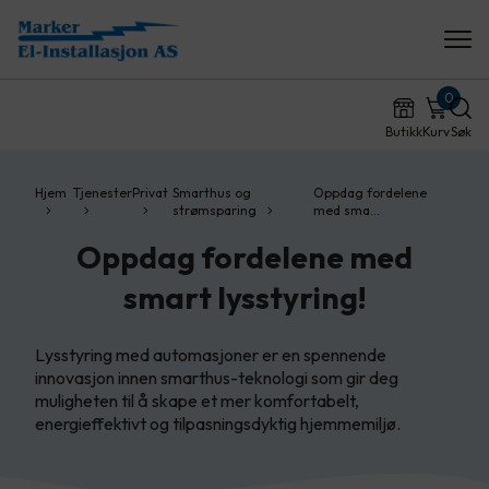
0
Butikk
Kurv
Søk
Hjem
Tjenester
Privat
Smarthus og
Oppdag fordelene
strømsparing
med sma…
Oppdag fordelene med
smart lysstyring!
Lysstyring med automasjoner er en spennende
innovasjon innen smarthus-teknologi som gir deg
muligheten til å skape et mer komfortabelt,
energieffektivt og tilpasningsdyktig hjemmemiljø.